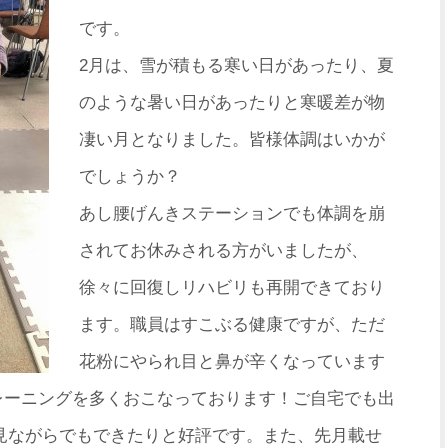
です。
2月は、雪が積もる寒い日があったり、夏
のような暑い日があった
りと寒暖差が物
凄い月となりました。皆様体調はいかが
でしょうか
？
あし腰げんきステーションでも体調を崩
されてお休みされる方が
いましたが、
徐々に回復しリハビリも再開できており
ます。職員は
すこぶる健康ですが、ただ
花粉にやられ目と鼻が辛くなっています
レーニングを多くおこなっておりま
す！ご自宅でも出
見ながらでもでき
たりと好評です。また、先月載せ