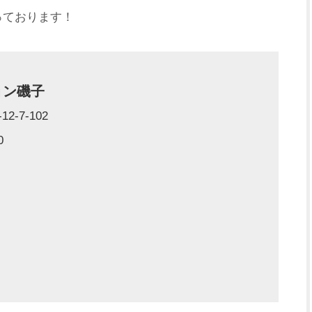
っ
ております！
ョン磯子
-7-102
0