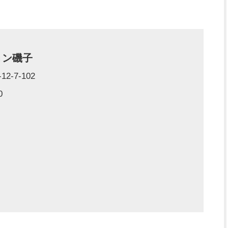
ョン磯子
-7-102
0